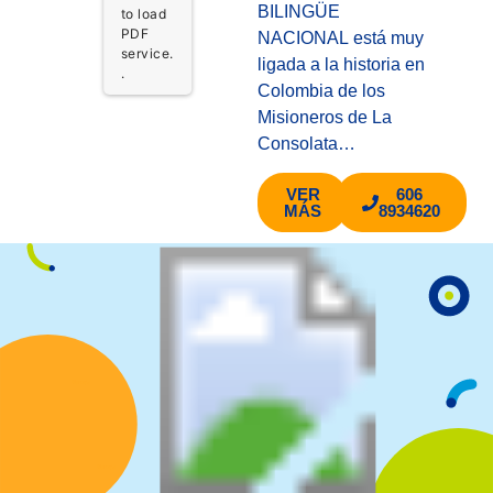
BILINGÜE
to load
PDF
NACIONAL está muy
service.
ligada a la historia en
.
Colombia de los
Misioneros de La
Consolata…
VER
606
MÁS
8934620
V
er más
V
er más